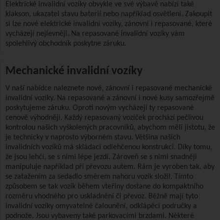
Elektrické invalidní vozíky obvykle ve své výbavě nabízí také
klakson, ukazatel stavu baterií nebo například osvětlení. Zakoupit
si lze nové elektrické invalidní vozíky, zánovní i repasované, které
vycházejí nejlevněji. Na repasované invalidní vozíky vám
spolehlivý obchodník poskytne záruku.
Mechanické invalidní vozíky
V naší nabídce naleznete nové, zánovní i repasované mechanické
invalidní vozíky. Na repasované a zánovní i nové kusy samozřejmě
poskytujeme záruku. Oproti novým vycházejí ty repasované
cenově výhodněji. Každý repasovaný vozíček prochází pečlivou
kontrolou našich vyškolených pracovníků, abychom měli jistotu, že
je technicky v naprosto výborném stavu. Většina našich
invalidních vozíků má skládací odlehčenou konstrukci. Díky tomu,
že jsou lehčí, se s nimi lépe jezdí. Zároveň se s nimi snadněji
manipuluje například při převozu autem. Rám je vyroben tak, aby
se zatažením za sedadlo směrem nahoru vozík složil. Tímto
způsobem se tak vozík během vteřiny dostane do kompaktního
rozměru vhodného pro uskladnění či převoz. Běžně mají tyto
invalidní vozíky omyvatelné čalounění, odklápěcí područky a
podnože. Jsou vybaveny také parkovacími brzdami. Některé