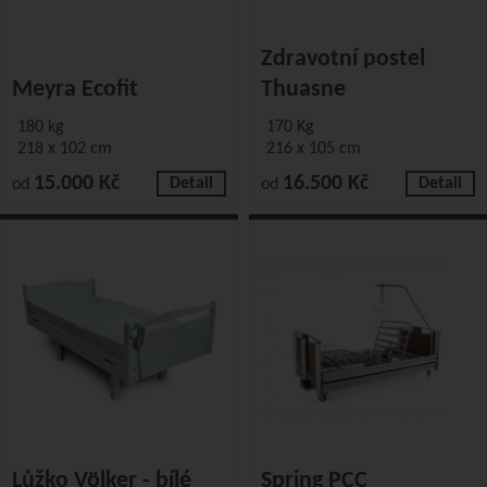
Zdravotní postel
Meyra Ecofit
Thuasne
180 kg
170 Kg
218 x 102 cm
216 x 105 cm
15.000 Kč
16.500 Kč
Detail
Detail
od
od
Lůžko Völker - bílé
Spring PCC