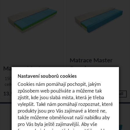
Matrace Master
Matrace Master
Grande
Nastavení souborů cookies
150 kg
150 kg
Cookies nám pomáhají pochopit, jakým
celková výška 15 cm
celková výška 15 cm
způsobem web používáte a můžeme tak
13.900 Kč
15.900 Kč
Detail
Detail
zjistit, kde jsou slabá místa, která je třeba
vylepšit. Také nám pomáhají rozpoznat, které
produkty jsou pro Vás zajímavé a které ne,
takže můžeme obměňovat naší nabídku aby
pro Vás byla ještě zajímavější. Aby vše