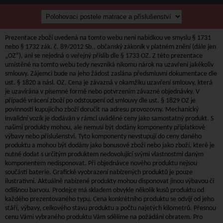
Prezentace zboží uvedená na tomto webu není nabídkou ve smyslu § 1731
nebo § 1732 zák. č. 89/2012 Sb., občanský zákoník v platném znění (dále jen
„OZ“), ani se nejedná o veřejný příslib dle § 1733 OZ. Z této prezentace
umístěné na tomto webu tedy nevzniká nikomu nárok na uzavření jakékoliv
smlouvy. Zájemci bude na jeho žádost zaslána předsmluvní dokumentace dle
ust. § 1820 a násl. OZ. Cena je závazná v okamžiku uzavření smlouvy, která
je uzavírána v písemné formě nebo potvrzením závazné objednávky. V
případě vrácení zboží po odstoupení od smlouvy dle ust. § 1829 OZ je
povinností kupujícího zboží doručit na adresu provozovny. Mechanický
invalidní vozík je dodáván v rámci uváděné ceny jako samostatný produkt. S
našimi produkty mohou, ale nemusí být dodány komponenty příplatkové
výbavy nebo příslušenství. Tyto komponenty nevstupují do ceny daného
produktu a mohou být dodány jako bonusové zboží nebo jako zboží, které je
nutné dodat s určitým produktem nedovolující svými vlastnostmi daným
komponentem nedisponovat. Při objednávce nového produktu nejsou
součástí baterie. Grafické vyobrazení nabízených produktů je pouze
ilustrativní. Aktuálně nabízené produkty mohou disponovat jinou výbavou či
odlišnou barvou. Prodejce má skladem obvykle několik kusů produktu od
každého prezentovaného typu. Cena konkrétního produktu se odvíjí od jeho
stáří, výbavy, celkového stavu produktu a počtu najetých kilometrů. Přesnou
cenu Vámi vybraného produktu Vám sdělíme na požádání obratem. Pro