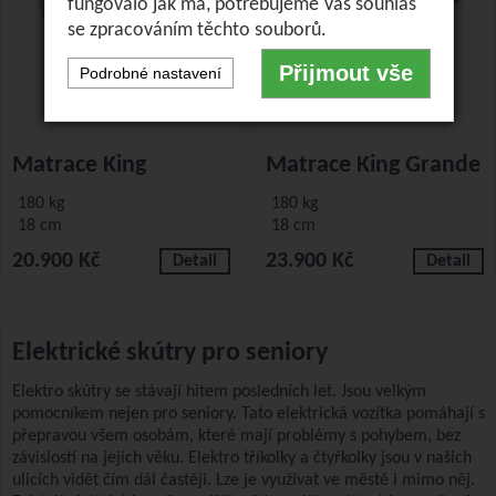
fungovalo jak má, potřebujeme Váš souhlas
se zpracováním těchto souborů.
Přijmout vše
Podrobné nastavení
Matrace King
Matrace King Grande
180 kg
180 kg
18 cm
18 cm
20.900 Kč
23.900 Kč
Detail
Detail
Elektrické skútry pro seniory
Elektro skútry se stávají hitem posledních let. Jsou velkým
pomocníkem nejen pro seniory. Tato elektrická vozítka pomáhají s
přepravou všem osobám, které mají problémy s pohybem, bez
závislosti na jejich věku. Elektro tříkolky a čtyřkolky jsou v našich
ulicích vidět čím dál častěji. Lze je využívat ve městě i mimo něj.