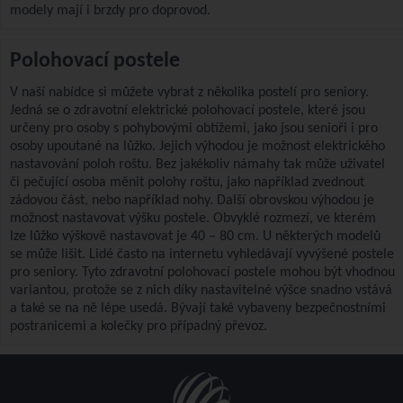
modely mají i brzdy pro doprovod.
Polohovací postele
V naší nabídce si můžete vybrat z několika postelí pro seniory.
Jedná se o zdravotní elektrické polohovací postele, které jsou
určeny pro osoby s pohybovými obtížemi, jako jsou senioři i pro
osoby upoutané na lůžko. Jejich výhodou je možnost elektrického
nastavování poloh roštu. Bez jakékoliv námahy tak může uživatel
či pečující osoba měnit polohy roštu, jako například zvednout
zádovou část, nebo například nohy. Další obrovskou výhodou je
možnost nastavovat výšku postele. Obvyklé rozmezí, ve kterém
lze lůžko výškově nastavovat je 40 – 80 cm. U některých modelů
se může lišit. Lidé často na internetu vyhledávají vyvýšené postele
pro seniory. Tyto zdravotní polohovací postele mohou být vhodnou
variantou, protože se z nich díky nastavitelné výšce snadno vstává
a také se na ně lépe usedá. Bývají také vybaveny bezpečnostními
postranicemi a kolečky pro případný převoz.