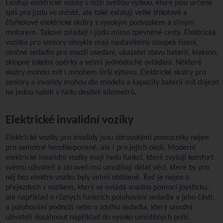
Existují elektrické vozíky s nižší světlou výškou, které jsou určené
spíš pro jízdu ve městě, ale také existují velké tříkolové a
čtyřkolové elektrické skútry s vysokým podvozkem a silným
motorem. Takové zvládají i jízdu mimo zpevněné cesty. Elektrická
vozítka pro seniory obvykle mají nastavitelný sloupek řízení,
otočné sedadlo pro snazší usedání, ukazatel stavu baterií, klakson,
sklopné loketní opěrky a velmi jednoduché ovládání. Některé
skútry mohou mít i mnohem širší výbavu. Elektrické skútry pro
seniory a invalidy mohou dle modelu a kapacity baterií mít dojezd
na jedno nabití v řádu desítek kilometrů.
Elektrické invalidní vozíky
Elektrické vozíky pro invalidy jsou obrovskými pomocníky nejen
pro samotné hendikepované, ale i pro jejich okolí. Moderní
elektrické invalidní vozíky mají řadu funkcí, které zvyšují komfort
svému uživateli a zároveň mu umožňují dělat věci, které by pro
něj bez elektro vozíku byly velmi obtížené. Řeč je nejen o
přejezdech s vozíkem, který se ovládá snadno pomocí joysticku,
ale například o různých funkcích polohování sedadla a jeho částí,
o polohování podnoží nebo o zdvihu sedadla, který umožní
uživateli dosáhnout například do vysoko umístěných polic.