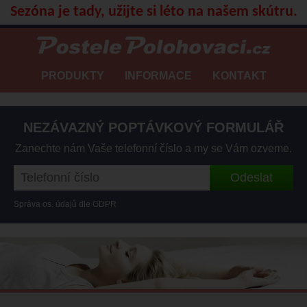
Sezóna je tady, užijte si léto na našem skútru.
PRODUKTY
INFORMACE
KONTAKT
NEZÁVAZNÝ POPTÁVKOVÝ FORMULÁŘ
Zanechte nám Vaše telefonní číslo a my se Vám ozveme.
Správa os. údajů dle GDPR