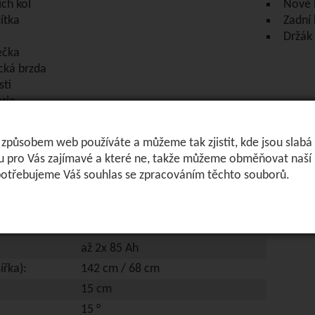
ch kol
Nové 
ítka
Zadní 
Držák
ečka
cká brzda
sti
rie
telná řídítka
působem web používáte a můžeme tak zjistit, kde jsou slabá m
etry
u pro Vás zajímavé a které ne, takže můžeme obměňovat naší n
17 km/h
 potřebujeme Váš souhlas se zpracováním těchto souborů.
60 km s novými bateriemi
175 kg
625 W
až 2x 85 Ah
ířka):
142 cm / 68 cm
15 cm
15 °