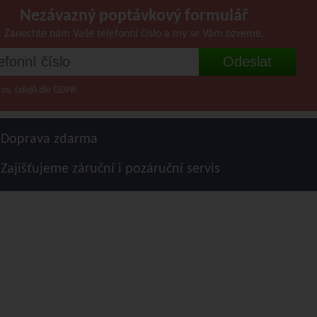
Nezávazný poptávkový formulář
Zanechte nám Vaše telefonní číslo a my se Vám ozveme.
 os. údajů dle GDPR
Doprava zdarma
Zajišťujeme záruční i pozáruční servis