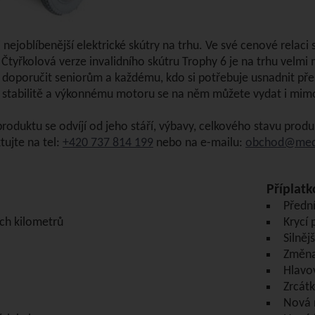
 nejoblíbenější elektrické skútry na trhu. Ve své cenové relaci s
. Čtyřkolová verze invalidního skútru Trophy 6 je na trhu ve
oporučit seniorům a každému, kdo si potřebuje usnadnit přes
 stabilitě a výkonnému motoru se na něm můžete vydat i mim
roduktu se odvíjí od jeho stáří, výbavy, celkového stavu prod
tujte na tel:
+420 737 814 199
nebo na e-mailu:
obchod@medi
Příplat
Přední
ch kilometrů
Krycí 
Silněj
Změna
Hlavo
Zrcát
Nová 