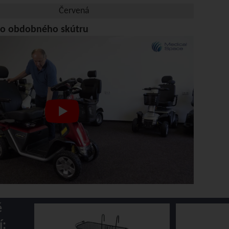
Červená
eo obdobného skútru
é
í: