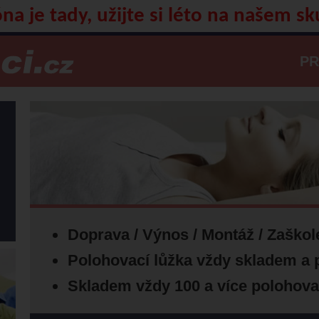
na je tady, užijte si léto na našem sk
P
Doprava / Výnos / Montáž / Zaškol
Polohovací lůžka vždy skladem a 
Skladem
vždy 100 a více polohovac