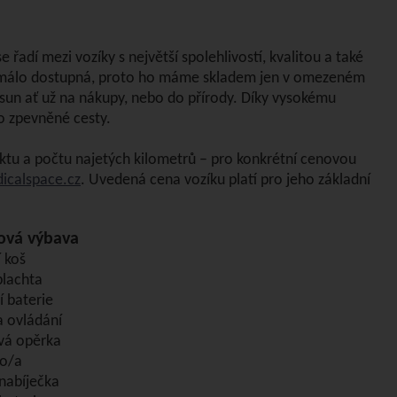
e řadí mezi vozíky s největší spolehlivostí, kvalitou a také
lmi málo dostupná, proto ho máme skladem jen v omezeném
un ať už na nákupy, nebo do přírody. Díky vysokému
o zpevněné cesty.
uktu a počtu najetých kilometrů – pro konkrétní cenovou
calspace.cz
. Uvedená cena vozíku platí pro jeho základní
ková výbava
 koš
plachta
ší baterie
 ovládání
vá opěrka
ko/a
nabíječka