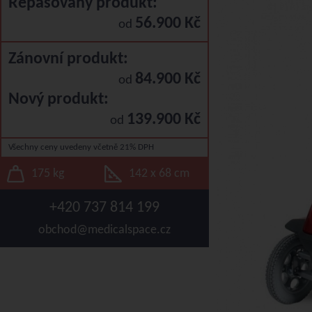
Repasovaný produkt:
56.900 Kč
od
Zánovní produkt:
84.900 Kč
od
Nový produkt:
139.900 Kč
od
Všechny ceny uvedeny včetně 21% DPH
175 kg
142 x 68 cm
+420 737 814 199
obchod@medicalspace.cz