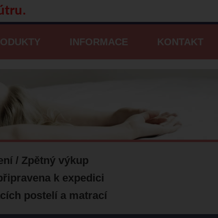
útru.
RODUKTY
INFORMACE
KONTAKT
ení / Zpětný výkup
připravena k
expedici
ích postelí a matrací