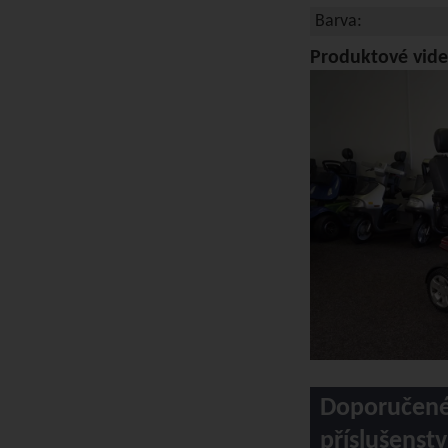
Barva:
Produktové vid
Doporučen
příslušenstv