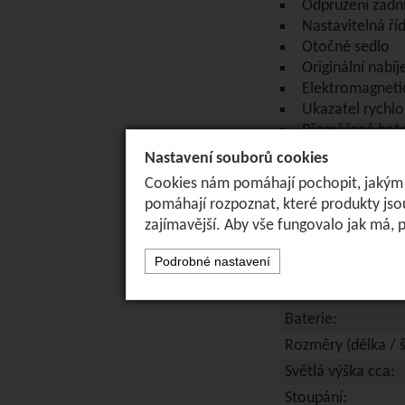
Odpružení zadní
Nastavitelná říd
Otočné sedlo
Originální nabíj
Elektromagneti
Ukazatel rychlo
Přeměřené bate
Výškově nastavi
Nastavení souborů cookies
Cookies nám pomáhají pochopit, jakým z
Technické param
pomáhají rozpoznat, které produkty jso
Rychlost:
zajímavější. Aby vše fungovalo jak má,
Dojezd max. ** :
Podrobné nastavení
Nosnost:
Motor:
Baterie:
Rozměry (délka / š
Světlá výška cca:
Stoupání: