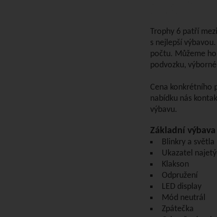
Trophy 6 patří mezi
s nejlepší výbavou
počtu. Můžeme ho d
podvozku, výborné
Cena konkrétního p
nabídku nás kontak
výbavu.
Základní výbava
Blinkry a světla
Ukazatel najetý
Klakson
Odpružení
LED display
Mód neutrál
Zpátečka