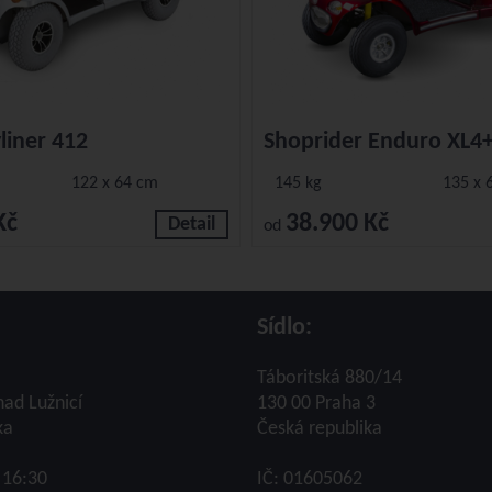
liner 412
Shoprider Enduro XL4
122 x 64 cm
145 kg
135 x 
Kč
38.900 Kč
Detail
od
Sídlo:
Táboritská 880/14
nad Lužnicí
130 00 Praha 3
ka
Česká republika
- 16:30
IČ: 01605062