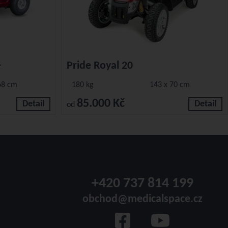
+
Pride Royal 20
68 cm
180 kg
143 x 70 cm
85.000 Kč
Detail
Detail
od
+420 737 814 199
obchod@medicalspace.cz