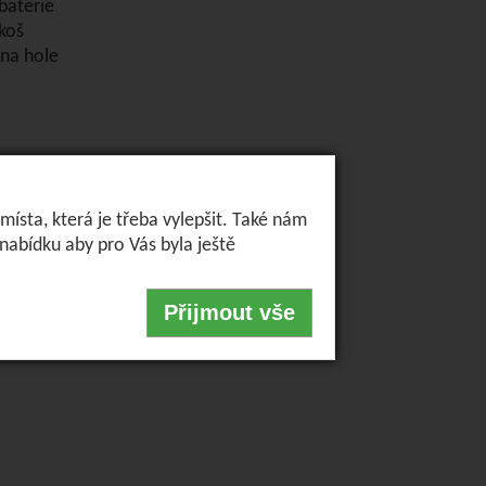
baterie
koš
 na hole
ísta, která je třeba vylepšit. Také nám
abídku aby pro Vás byla ještě
Přijmout vše